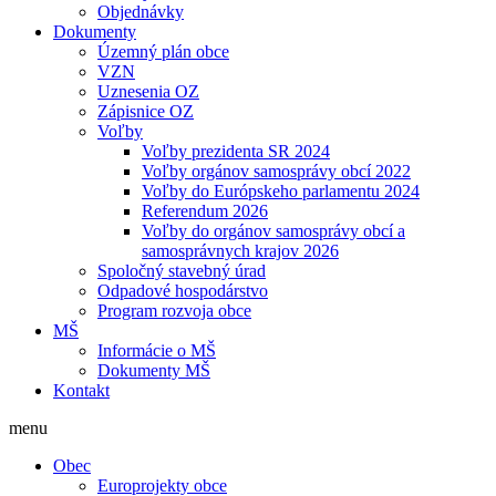
Objednávky
Dokumenty
Územný plán obce
VZN
Uznesenia OZ
Zápisnice OZ
Voľby
Voľby prezidenta SR 2024
Voľby orgánov samosprávy obcí 2022
Voľby do Európskeho parlamentu 2024
Referendum 2026
Voľby do orgánov samosprávy obcí a
samosprávnych krajov 2026
Spoločný stavebný úrad
Odpadové hospodárstvo
Program rozvoja obce
MŠ
Informácie o MŠ
Dokumenty MŠ
Kontakt
menu
Obec
Europrojekty obce