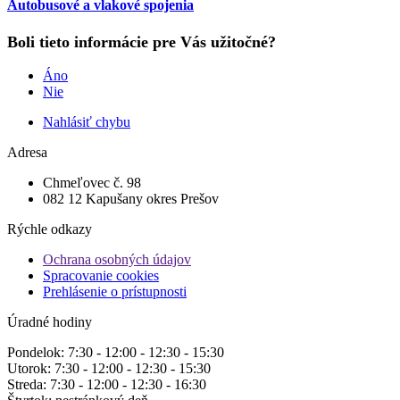
Autobusové a vlakové spojenia
Boli tieto informácie pre Vás užitočné?
Áno
Nie
Nahlásiť chybu
Adresa
Chmeľovec č. 98
082 12 Kapušany okres Prešov
Rýchle odkazy
Ochrana osobných údajov
Spracovanie cookies
Prehlásenie o prístupnosti
Úradné hodiny
Pondelok: 7:30 - 12:00 - 12:30 - 15:30
Utorok: 7:30 - 12:00 - 12:30 - 15:30
Streda: 7:30 - 12:00 - 12:30 - 16:30