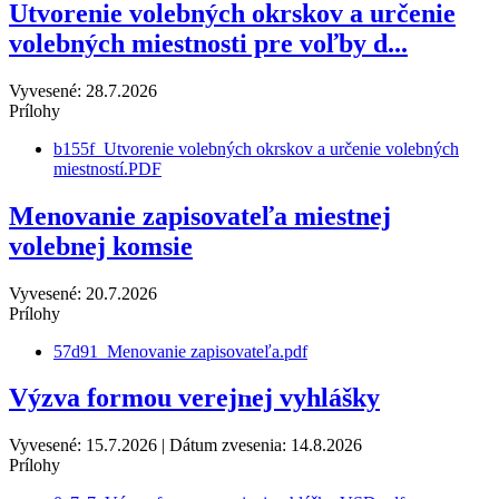
Utvorenie volebných okrskov a určenie
volebných miestnosti pre voľby d...
Vyvesené: 28.7.2026
Prílohy
b155f_Utvorenie volebných okrskov a určenie volebných
miestností.PDF
Menovanie zapisovateľa miestnej
volebnej komsie
Vyvesené: 20.7.2026
Prílohy
57d91_Menovanie zapisovateľa.pdf
21
27
6
7
8
Výzva formou verejnej vyhlášky
Vyvesené: 15.7.2026 | Dátum zvesenia: 14.8.2026
Prílohy