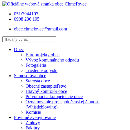
051/7944107
0908 236 195
obec.chmelovec@gmail.com
Obec
Europrojekty obce
Vývoz komunálneho odpadu
Fotogaléria
Triedenie odpadu
Samospráva obce
Starosta obce
Obecné zastupiteľstvo
Hlavný kontrolór obce
Právomoci a kompetencie obce
Oznamovanie protispoločenskej činnosti
(Whistleblowing)
Komisie
Povinné zverejňovanie
Zmluvy
Faktúry