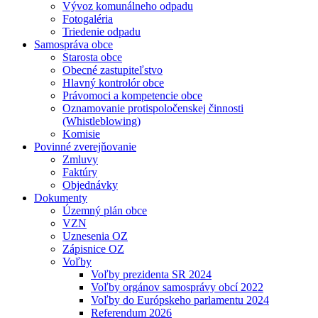
Vývoz komunálneho odpadu
Fotogaléria
Triedenie odpadu
Samospráva obce
Starosta obce
Obecné zastupiteľstvo
Hlavný kontrolór obce
Právomoci a kompetencie obce
Oznamovanie protispoločenskej činnosti
(Whistleblowing)
Komisie
Povinné zverejňovanie
Zmluvy
Faktúry
Objednávky
Dokumenty
Územný plán obce
VZN
Uznesenia OZ
Zápisnice OZ
Voľby
Voľby prezidenta SR 2024
Voľby orgánov samosprávy obcí 2022
Voľby do Európskeho parlamentu 2024
Referendum 2026