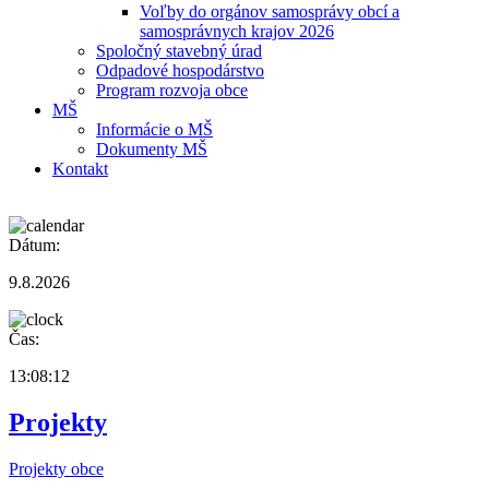
Voľby do orgánov samosprávy obcí a
samosprávnych krajov 2026
Spoločný stavebný úrad
Odpadové hospodárstvo
Program rozvoja obce
MŠ
Informácie o MŠ
Dokumenty MŠ
Kontakt
Dátum:
9.8.2026
Čas:
13:08:12
Projekty
Projekty obce