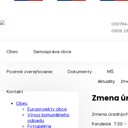
Chmeľovec
Oficiálna webová stránka obce
051/794
0908 23
Obec
Samospráva obce
Povinné zverejňovanie
Dokumenty
MŠ
Aktuality
Zme
Navigácia
Kontakt
Zmena ú
Obec
Europrojekty obce
Zmena úradných 
Vývoz komunálneho
odpadu
Pondelok
7:30 – 
Fotogaléria