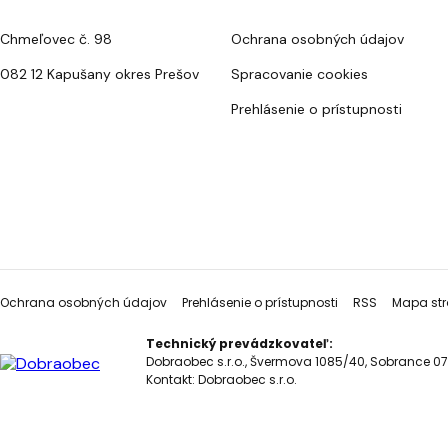
Chmeľovec č. 98
Ochrana osobných údajov
082 12 Kapušany okres Prešov
Spracovanie cookies
Prehlásenie o prístupnosti
Ochrana osobných údajov
Prehlásenie o prístupnosti
RSS
Mapa str
Technický prevádzkovateľ:
Dobraobec s.r.o., Švermova 1085/40, Sobrance 07
Kontakt:
Dobraobec s.r.o.