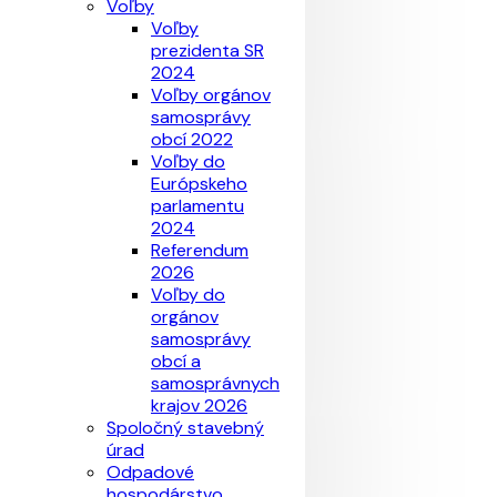
Voľby
Voľby
prezidenta SR
2024
Voľby orgánov
samosprávy
obcí 2022
Voľby do
Európskeho
parlamentu
2024
Referendum
2026
Voľby do
orgánov
samosprávy
obcí a
samosprávnych
krajov 2026
Spoločný stavebný
úrad
Odpadové
hospodárstvo