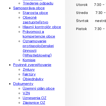
Triedenie odpadu
Utorok
7:30 – 
Samospráva obce
Starosta obce
Streda
7:30 –
Obecné
Štvrtok
nestr
zastupiteľstvo
Hlavný kontrolór obce
Piatok
7:30 –
Právomoci a
kompetencie obce
Oznamovanie
protispoločenskej
činnosti
(Whistleblowing)
Komisie
Povinné zverejňovanie
Zmluvy
Faktúry
Objednávky
Dokumenty
Územný plán obce
VZN
Uznesenia OZ
Zápisnice OZ